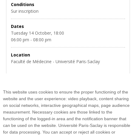
Conditions
Sur inscription
Dates
Tuesday 14 October, 18:00
06:00 pm - 08:00 pm
Location
Faculté de Médecine - Université Paris-Saclay
Plongez dans l'intrigue lors de notre Murder Party du mardi 14
This website uses cookies to ensure the proper functioning of the
octobre à 18h à la faculté de médecine !
website and the user experience: video playback, content sharing
on social networks, interactive geographical maps, page audience
measurement. Necessary cookies are those linked to the
functioning of the logged-in area and the notification banner that
can be used on the website. Université Paris-Saclay is responsible
for data processing. You can accept or reject all cookies or