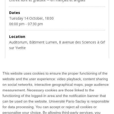
Dates
Tuesday 14 October, 18:00
06:00 pm - 07:30 pm
Location
Auditorium, Bâtiment Lumen, 8 avenue des Sciences à Gif
sur Yvette
Venez découvrir l'intérêt des glaces polaires dans la
This website uses cookies to ensure the proper functioning of the
compréhension du changement climatique.
website and the user experience: video playback, content sharing
on social networks, interactive geographical maps, page audience
measurement. Necessary cookies are those linked to the
functioning of the logged-in area and the notification banner that
can be used on the website. Université Paris-Saclay is responsible
for data processing. You can accept or reject all cookies or
personalise your choice. By allowing third-party services, you